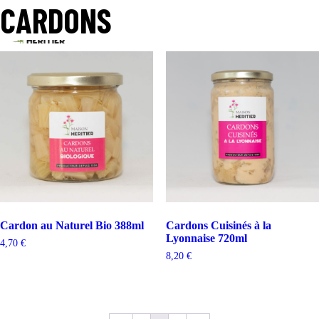
Accueil
CARDONS
/
Boutique
/
Cardons
/ Page 2
Affichage de 3–4 sur 6 résultats
Cardon au Naturel Bio 388ml
Cardons Cuisinés à la
Lyonnaise 720ml
4,70
€
8,20
€