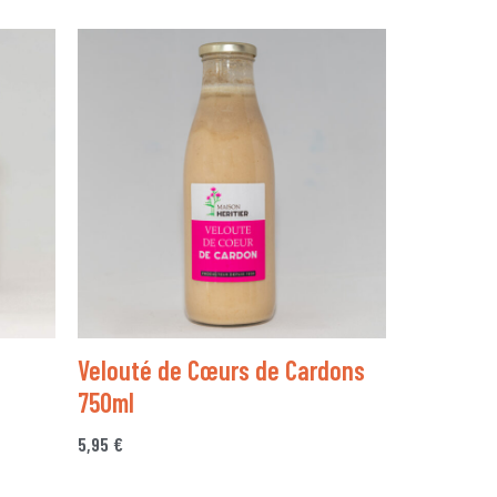
Velouté de Cœurs de Cardons
750ml
5,95
€