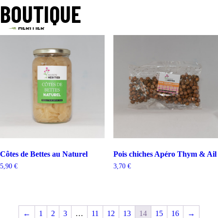
Accueil
BOUTIQUE
/
Boutique
/ Page 14
Affichage de 27–28 sur 31 résultats
Côtes de Bettes au Naturel
Pois chiches Apéro Thym & Ail
5,90
€
3,70
€
←
1
2
3
…
11
12
13
14
15
16
→