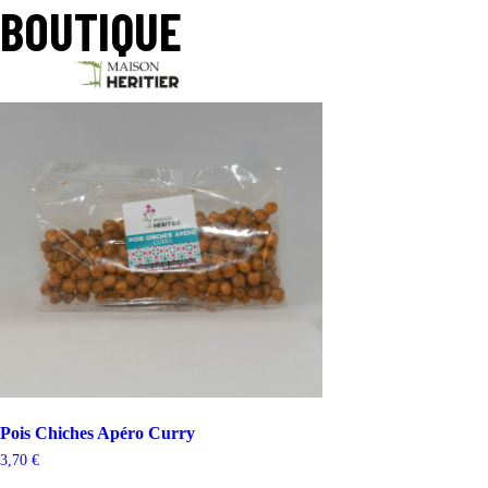
Accueil
BOUTIQUE
/
Boutique
/ Page 16
Affichage de 31–31 sur 31 résultats
LA MAISON HÉRITIER ET LE CAR
Pois Chiches Apéro Curry
3,70
€